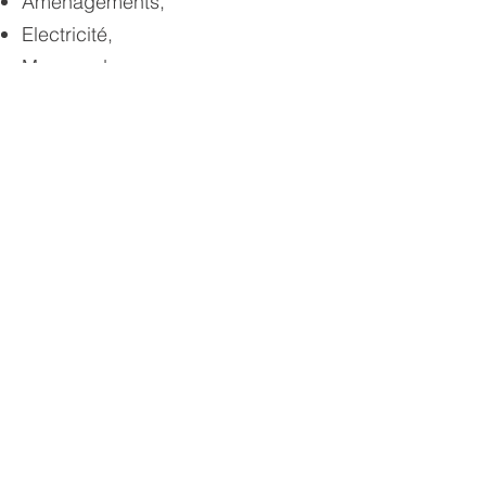
Aménagements,
Electricité,
Moyens de secours,
etc..
Après avoir pris connaissance de
votre projet, nous rédigeons le
document conjointement avec le
maître d'ouvrage, le maître
d'œuvre et le représentant de
l'organisme vérificateur agréé.
Ce document est ensuite intégré
au dossier de demande de
travaux.